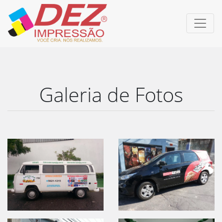
×
Home
Sobre
Contato
Galeria de Fotos
Entre
em
Contato
Telefone:
(11)
5625-
9898
Whatsapp: