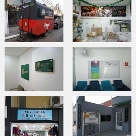
(11)
5625-
9898
E-
mail:
comercial@dezimpressao.com.br